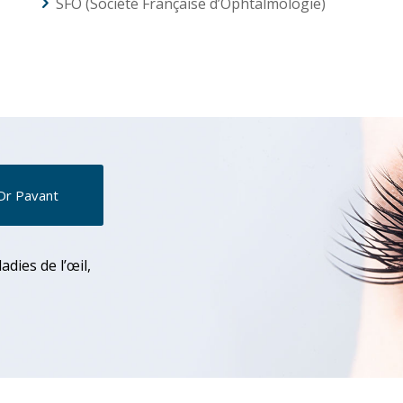
SFO (Société Française d’Ophtalmologie)
 Dr Pavant
dies de l’œil,