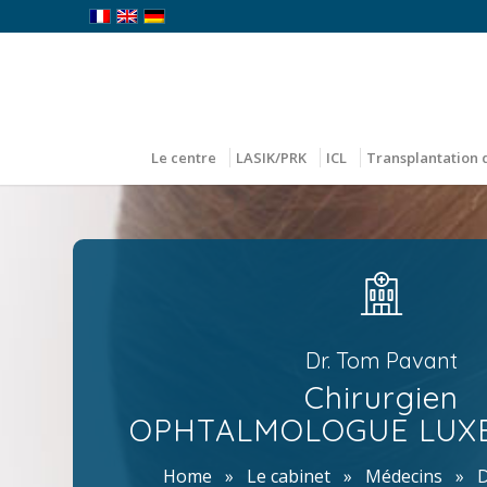
Le centre
LASIK/PRK
ICL
Transplantation 
Dr. Tom Pavant
Chirurgien
OPHTALMOLOGUE LU
Home
»
Le cabinet
»
Médecins
»
D