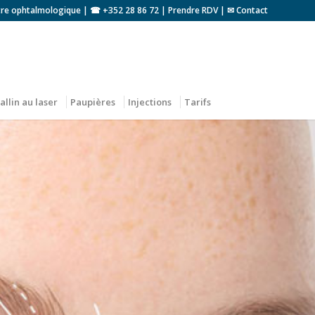
tre ophtalmologique | ☎
+352 28 86 72
|
Prendre RDV
|
✉ Contact
allin au laser
Paupières
Injections
Tarifs