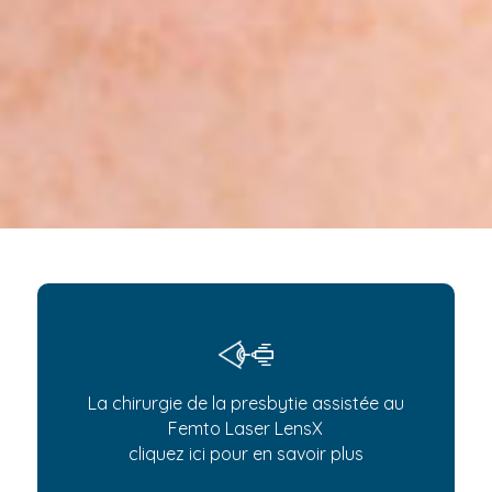
La chirurgie de la presbytie assistée au
Femto Laser LensX
cliquez ici pour en savoir plus