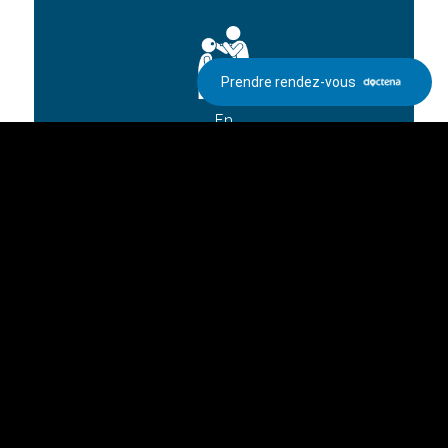
Prendre rendez-vous
En
pratique
Femto Laser
LensX