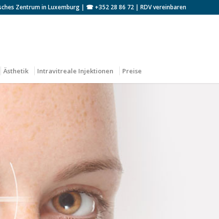
sches Zentrum in Luxemburg | ☎
+352 28 86 72
|
RDV vereinbaren
Ästhetik
Intravitreale Injektionen
Preise