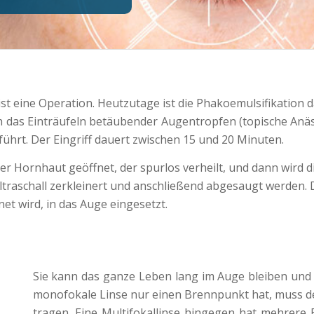
ist eine Operation. Heutzutage ist die Phakoemulsifikatio
 das Einträufeln betäubender Augentropfen (topische Anästh
ührt. Der Eingriff dauert zwischen 15 und 20 Minuten.
der Hornhaut geöffnet, der spurlos verheilt, und dann wird 
ltraschall zerkleinert und anschließend abgesaugt werden. 
et wird, in das Auge eingesetzt.
Sie kann das ganze Leben lang im Auge bleiben und 
monofokale Linse nur einen Brennpunkt hat, muss der
tragen. Eine Multifokallinse hingegen hat mehrere 