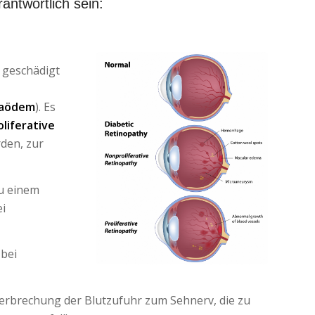
ntwortlich sein:
 geschädigt
laödem
). Es
oliferative
den, zur
u einem
ei
 bei
terbrechung der Blutzufuhr zum Sehnerv, die zu