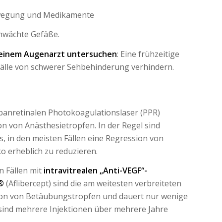
wegung und Medikamente
hwächte Gefäße.
n einem Augenarzt untersuchen
: Eine frühzeitige
Fälle von schwerer Sehbehinderung verhindern.
panretinalen Photokoagulationslaser (PPR)
n von Anästhesietropfen. In der Regel sind
s, in den meisten Fällen eine Regression von
o erheblich zu reduzieren.
n Fällen mit
intravitrealen „Anti-VEGF“-
®
(Aflibercept) sind die am weitesten verbreiteten
tion von Betäubungstropfen und dauert nur wenige
ind mehrere Injektionen über mehrere Jahre