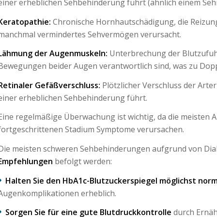
einer erheblichen Sehbehinderung führt (ähnlich einem Sehn
Keratopathie:
Chronische Hornhautschädigung, die Reizung
manchmal vermindertes Sehvermögen verursacht.
Lähmung der Augenmuskeln:
Unterbrechung der Blutzufuhr
Bewegungen beider Augen verantwortlich sind, was zu Doppe
Retinaler Gefäßverschluss:
Plötzlicher Verschluss der Art
einer erheblichen Sehbehinderung führt.
Eine regelmäßige Überwachung ist wichtig, da die meisten 
fortgeschrittenen Stadium Symptome verursachen.
Die meisten schweren Sehbehinderungen aufgrund von Dia
Empfehlungen
befolgt werden:
Halten Sie den HbA1c-Blutzuckerspiegel möglichst norm
Augenkomplikationen erheblich.
Sorgen Sie für eine gute Blutdruckkontrolle
durch Ernäh