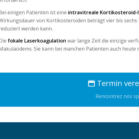
erforderlich.
Bei einigen Patienten ist eine
intravitreale Kortikosteroid-
Wirkungsdauer von Kortikosteroiden beträgt vier bis sechs
reduziert werden kann.
Die
fokale Laserkoagulation
war lange Zeit die einzige ver
Makulaödems. Sie kann bei manchen Patienten auch heute no
Termin vere
Rencontrez nos spé